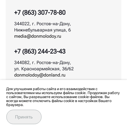
+7 (863) 307-78-80
344022, г. Ростов-на-Дону,
Нижнебульварная улица, 6
media@donmolodoy.ru
+7 (863) 244-23-43
344082, г. Ростов-на-Дону,
ул. Красноармейская, 36/62
donmolodoy@donland.ru
© ДонМолодой.рф | 2026
Для улучшения работы сайта и его взаимодействия с
пользователями мы используем файлы cookie. Продолжая работу
с сайтом, Вы разрешаете использование cookie-файлов. Вы
всегда можете отключить файлы cookie в настройках Вашего
браузера.
Любое использование материалов допускается
только с согласия редакции. Все права на
изображения и тексты принадлежат их авторам.
Принять
Политика обработки персональных данных