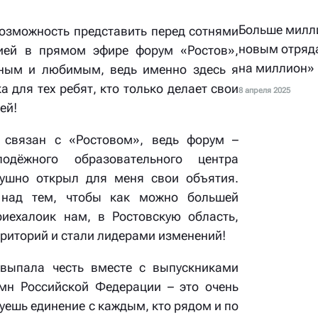
Больше милли
возможность представить перед сотнями
новым отряда
рией в прямом эфире форум «Ростов»,
на миллион»
дным и любимым, ведь именно здесь я
а для тех ребят, кто только делает свои
8 апреля 2025
ей!
 связан с «Ростовом», ведь форум –
одёжного образовательного центра
ушно открыл для меня свои объятия.
над тем, чтобы как можно большей
иехалоик нам, в Ростовскую область,
рриторий и стали лидерами изменений!
 выпала честь вместе с выпускниками
мн Российской Федерации – это очень
уешь единение с каждым, кто рядом и по