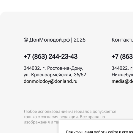
© ДонМолодой.рф | 2026
Контакт
+7 (863) 244-23-43
+7 (863
344082, г. Ростов-на-Дону,
344022, г
ул. Красноармейская, 36/62
Нижнебул
donmolodoy@donland.ru
media@do
Любое использование материалов допускается
только с согласия редакции. Все права на
изображения и тексты принадлежат их авторам.
Для улучшения работы сайта и его в