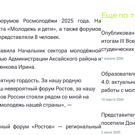
Еще по 
форумов Росмолодёжи 2025 года. На
та «Молодежь и дети», а также форумов
Опубликован 
представляли 8 человек.
итогам III В
студенческих
тавила Начальник сектора молодёжной
жью Администрации Аксайского района и
7 апреля 2026
енкова Ирина.
Образовател
ятную гордость. За нашу родную
4.0: актуаль
аш невероятный форум Ростов, за нашу
работы с мо
нов России стояли рядом со мной на
16 марта 2026
о молодежь нашей страны», —
Представител
посетили Дон
ьный форум «Ростов» — региональный
2 июля 2025