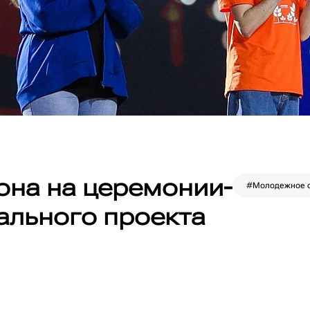
она на церемонии-
#Молодежное с
ального проекта