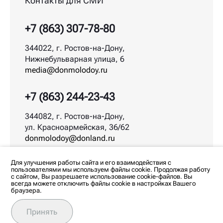
Контакты для СМИ
+7 (863) 307-78-80
344022, г. Ростов-на-Дону,
Нижнебульварная улица, 6
media@donmolodoy.ru
+7 (863) 244-23-43
344082, г. Ростов-на-Дону,
ул. Красноармейская, 36/62
donmolodoy@donland.ru
© ДонМолодой.рф | 2026
Для улучшения работы сайта и его взаимодействия с
пользователями мы используем файлы cookie. Продолжая работу
с сайтом, Вы разрешаете использование cookie-файлов. Вы
всегда можете отключить файлы cookie в настройках Вашего
браузера.
Любое использование материалов допускается
только с согласия редакции. Все права на
изображения и тексты принадлежат их авторам.
Принять
Политика обработки персональных данных