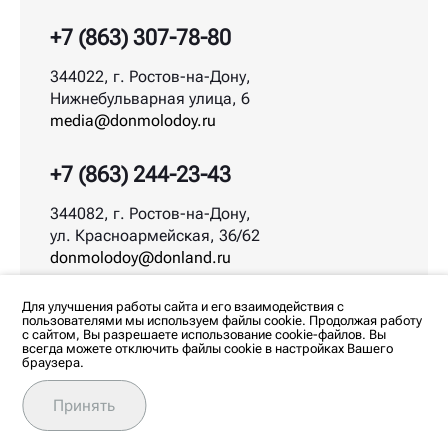
+7 (863) 307-78-80
344022, г. Ростов-на-Дону,
Нижнебульварная улица, 6
media@donmolodoy.ru
+7 (863) 244-23-43
344082, г. Ростов-на-Дону,
ул. Красноармейская, 36/62
donmolodoy@donland.ru
© ДонМолодой.рф | 2026
Для улучшения работы сайта и его взаимодействия с
пользователями мы используем файлы cookie. Продолжая работу
с сайтом, Вы разрешаете использование cookie-файлов. Вы
всегда можете отключить файлы cookie в настройках Вашего
браузера.
Любое использование материалов допускается
только с согласия редакции. Все права на
изображения и тексты принадлежат их авторам.
Принять
Политика обработки персональных данных