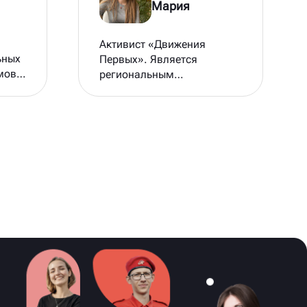
Мария
Активист «Движения
ьных
Первых». Является
мов,
региональным
 РО
корреспондентом рубрики
жер
«Новости Первых»