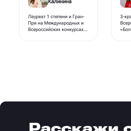
Калинина
3-кр
Лауреат 1 степени и Гран-
Всер
При на Международных и
«Бол
Всероссийских конкурсах
пере
таких, как Поколение
студ
Талантов, Звёздный
«Тво
дождь, Золотые россыпи
трек
талантов и др,
(202
полуфиналист
Детс
Всероссийского конкурса
осно
"Большая Перемена"
напр
связ
обла
прем
в но