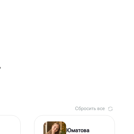
»
Сбросить все
Юматова