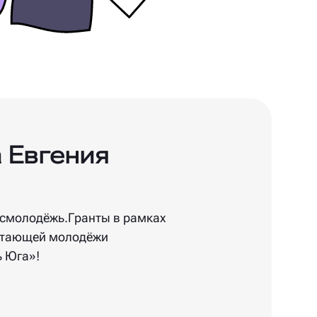
 Евгения
осмолодёжь.Гранты в рамках
отающей молодёжи
 Юга»!