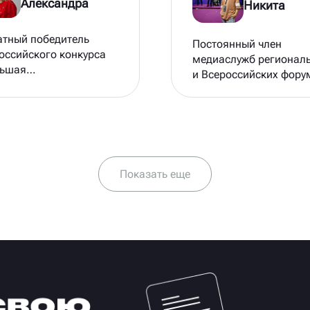
Александра
Никита
атный победитель
Постоянный член
оссийского конкурса
медиаслужб регионал
ьшая
и Всероссийских фору
мена» среди
медиаспециалист ГАУ
ентов СПО в треке
«АРМИ», бренд-менед
ри» (2021/2022) и
РСО
е «Познавай Россию»
4), вошла в состав
кой дирекции
Показать еще
вного конкурса по
авлению «Медиа и
и с общественностью»,
датель региональной
ии «Первый на Дону»
минации СПО