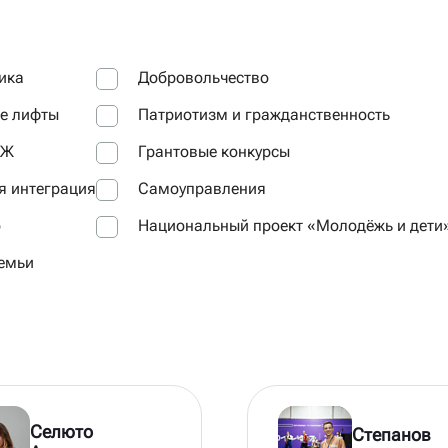
ика
Добровольчество
е лифты
Патриотизм и гражданственность
ОЖ
Грантовые конкурсы
 интеграция
Самоуправления
о
Национальный проект «Молодёжь и дети
емьи
Селюто
Степанов