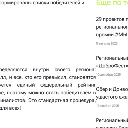
Еще по 
сформированы списки победителей и
29 проектов
регионально
премии #МЫВ
5 августа 2026
Региональны
«ДоброФест
еделяются внутри своего региона:
10 декабря 2025
, и все, кто его превысил, становятся
уется единый федеральный рейтинг
Сбер и Донво
ше, поэтому можно стать победителем в
ушастого ежа
финалистов. Это стандартная процедура,
19 ноября 2025
для всех!
Региональный
культуры Рос