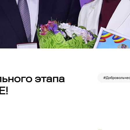
льного этапа
#Добровольчес
Е!