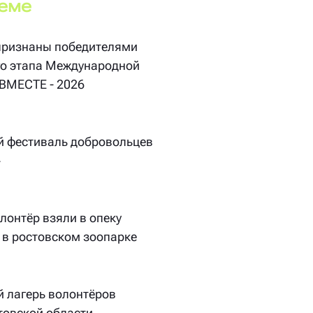
теме
 признаны победителями
го этапа Международной
МЕСТЕ - 2026
й фестиваль добровольцев
»
лонтёр взяли в опеку
 в ростовском зоопарке
 лагерь волонтёров
товской области