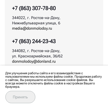
+7 (863) 307-78-80
344022, г. Ростов-на-Дону,
Нижнебульварная улица, 6
media@donmolodoy.ru
+7 (863) 244-23-43
344082, г. Ростов-на-Дону,
ул. Красноармейская, 36/62
donmolodoy@donland.ru
© ДонМолодой.рф | 2026
Для улучшения работы сайта и его взаимодействия с
пользователями мы используем файлы cookie. Продолжая работу
с сайтом, Вы разрешаете использование cookie-файлов. Вы
всегда можете отключить файлы cookie в настройках Вашего
браузера.
Любое использование материалов допускается
только с согласия редакции. Все права на
изображения и тексты принадлежат их авторам.
Принять
Политика обработки персональных данных